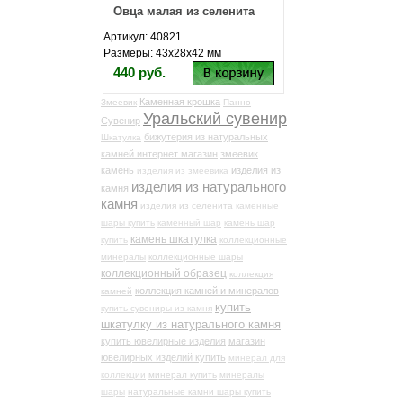
Овца малая из селенита
Артикул: 40821
Размеры: 43х28х42 мм
440 руб.
Каменная крошка
Змеевик
Панно
Уральский сувенир
Сувенир
бижутерия из натуральных
Шкатулка
камней интернет магазин
змеевик
камень
изделия из
изделия из змеевика
изделия из натурального
камня
камня
изделия из селенита
каменные
шары купить
каменный шар
камень шар
камень шкатулка
купить
коллекционные
минералы
коллекционные шары
коллекционный образец
коллекция
коллекция камней и минералов
камней
купить
купить сувениры из камня
шкатулку из натурального камня
купить ювелирные изделия
магазин
ювелирных изделий купить
минерал для
коллекции
минерал купить
минералы
шары
натуральные камни шары купить