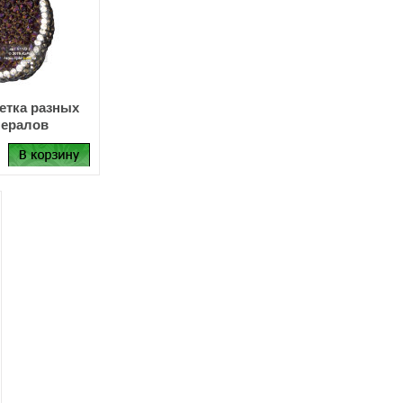
етка разных
ералов