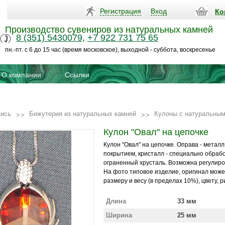
Регистрация
Вход
Ко
Производство сувениров из натуральных камней
8 (351) 5430079
,
+7 922 731 75 65
пн.-пт. с 6 до 15 час (время московское), выходной - суббота, воскресенье
О компании
Ссылки
пись
Бижутерия из натуральных камней
Кулоны с натуральны
Кулон "Овал" на цепочке
Кулон "Овал" на цепочке. Оправа - метал
покрытием, кристалл - специально обраб
ограненный хрусталь. Возможна регулиро
На фото типовое изделие, оригинал може
размеру и весу (в пределах 10%), цвету, р
Длина
33 мм
Ширина
25 мм