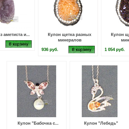
з аметиста и...
Кулон щетка разных
Кулон щ
минералов
мин
936 руб.
1 054 руб.
Кулон "Бабочка с...
Кулон "Лебедь"