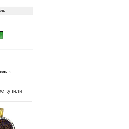
аль
циально
же купили