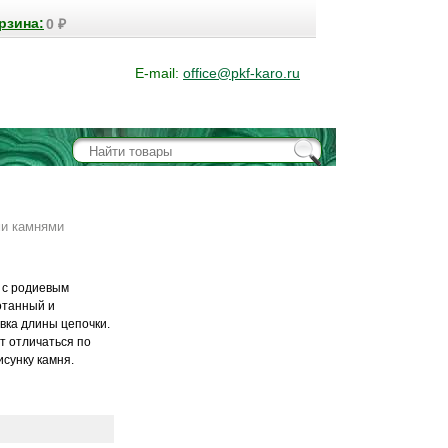
рзина:
0
₽
E-mail:
office@pkf-karo.ru
ми камнями
л с родиевым
отанный и
вка длины цепочки.
т отличаться по
исунку камня.