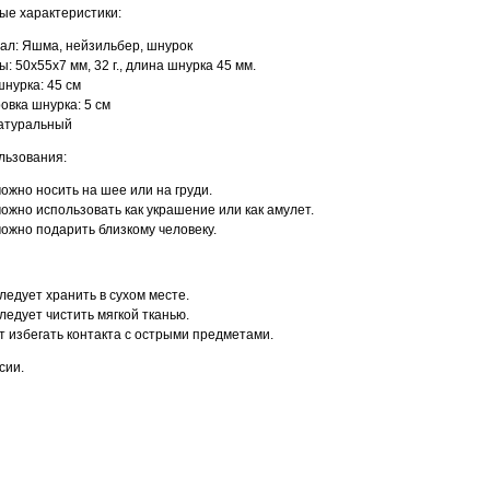
ые характеристики:
ал: Яшма, нейзильбер, шнурок
: 50х55х7 мм, 32 г., длина шнурка 45 мм.
нурка: 45 см
овка шнурка: 5 см
натуральный
льзования:
ожно носить на шее или на груди.
ожно использовать как украшение или как амулет.
ожно подарить близкому человеку.
ледует хранить в сухом месте.
ледует чистить мягкой тканью.
 избегать контакта с острыми предметами.
сии.