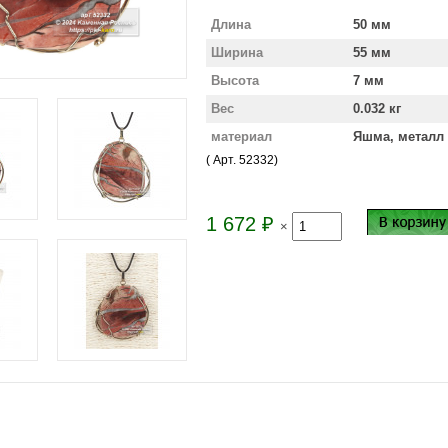
Длина
50 мм
Ширина
55 мм
Высота
7 мм
Вес
0.032 кг
материал
Яшма, металл
( Арт.
52332
)
1 672
₽
×