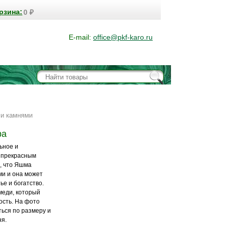
рзина:
0
₽
E-mail:
office@pkf-karo.ru
ми камнями
ра
ьное и
т прекрасным
, что Яшма
и и она может
ье и богатство.
меди, который
ость. На фото
ться по размеру и
ня.