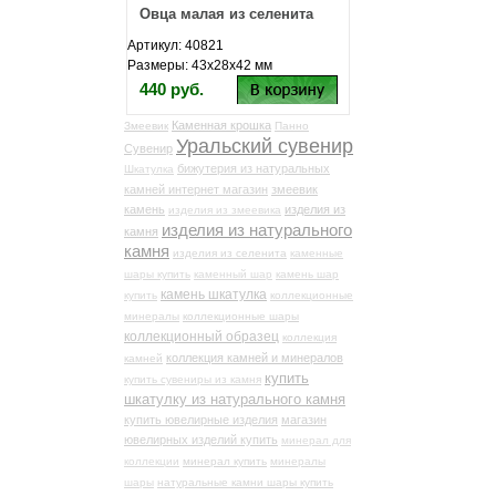
Овца малая из селенита
Артикул: 40821
Размеры: 43х28х42 мм
440 руб.
Каменная крошка
Змеевик
Панно
Уральский сувенир
Сувенир
бижутерия из натуральных
Шкатулка
камней интернет магазин
змеевик
камень
изделия из
изделия из змеевика
изделия из натурального
камня
камня
изделия из селенита
каменные
шары купить
каменный шар
камень шар
камень шкатулка
купить
коллекционные
минералы
коллекционные шары
коллекционный образец
коллекция
коллекция камней и минералов
камней
купить
купить сувениры из камня
шкатулку из натурального камня
купить ювелирные изделия
магазин
ювелирных изделий купить
минерал для
коллекции
минерал купить
минералы
шары
натуральные камни шары купить