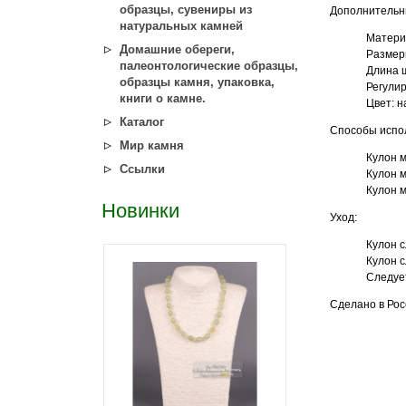
образцы, сувениры из
Дополнительн
натуральных камней
Матери
Домашние обереги,
Размеры
палеонтологические образцы,
Длина ш
образцы камня, упаковка,
Регулир
книги о камне.
Цвет: 
Каталог
Способы испо
Мир камня
Кулон м
Ссылки
Кулон м
Кулон м
Новинки
Уход:
Кулон с
Кулон с
Следует
Сделано в Рос