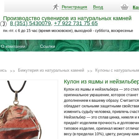
Регистрация
Вход
Ко
Производство сувениров из натуральных камней
8 (351) 5430079
,
+7 922 731 75 65
пн.-пт. с 6 до 15 час (время московское), выходной - суббота, воскресенье
О компании
Ссылки
пись
Бижутерия из натуральных камней
Кулоны с натуральны
Кулон из яшмы и нейзильбе
Кулон из яшмы и нейзильбера — это стил
оригинальное украшение, которое стане
дополнением к вашему образу. Считается
обладает сильными защитными свойствам
изменить судьбу человека, привлечь счаст
Нейзильбер — это сплав цинка, никеля и 
придаёт изделиям прочность и долговечн
типовое изделие, оригинал может отлича
весу (в пределах 10%), цвету, рисунку кам