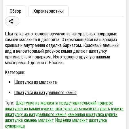
Обзор
Характеристики
Шкатулка изготовлена вручную из натуральных природных
камней малахита и долерита. Открывающаяся на шарнирах
крышка и внутренняя отделка бархатом. Красивый внешний
вид и неповторимый рисунок камня делают шкатулку
оригинальным подарком. Изготовлено вручную нашими
мастерами. Сделано в России.
Категории:
Шкатулки из малахита
Шкатулки из натурального камня
Теги:
Шкатулка из малахита
представительский подарок
шкатулка из камня купить
шкатулка из малахита купить
купить
шкатулку из натурального камня
каменная шкатулка купить
шкатулка камень малахит
Изделия малахит
шкатулка
купюрница