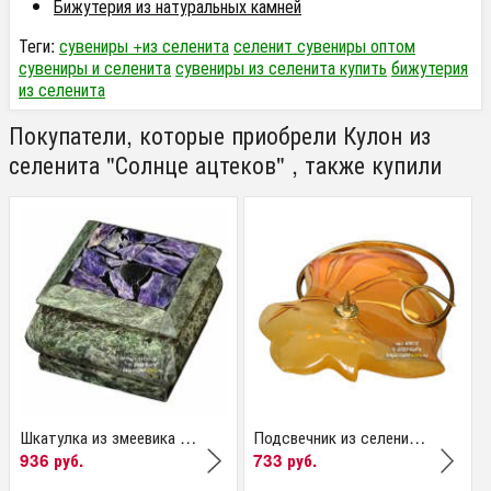
Бижутерия из натуральных камней
Теги:
сувениры +из селенита
селенит сувениры оптом
сувениры и селенита
сувениры из селенита купить
бижутерия
из селенита
Покупатели, которые приобрели Кулон из
селенита "Солнце ацтеков" , также купили
Шкатулка из змеевика и...
Подсвечник из селенита...
936 руб.
733 руб.