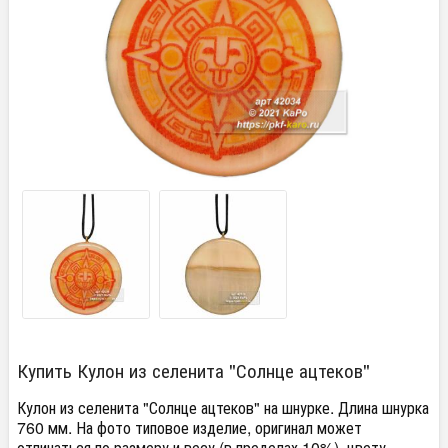
Купить Кулон из селенита "Солнце ацтеков"
Кулон из селенита "Солнце ацтеков" на шнурке. Длина шнурка
760 мм. На фото типовое изделие, оригинал может
отличаться по размеру и весу (в пределах 10%), цвету,