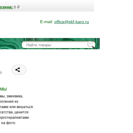
рзина:
0
₽
E-mail:
office@pkf-karo.ru
й
шмы
мы, змеевика,
епления из
тавке или вешаться
гатства, ценится
ерготерапевтами.
 на фото.