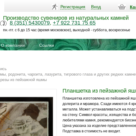
Регистрация
Вход
Ко
Производство сувениров из натуральных камней
8 (351) 5430079
,
+7 922 731 75 65
пн.-пт. с 6 до 15 час (время московское), выходной - суббота, воскресенье
О компании
Ссылки
пись
мы, родонита, чароита, лазурита, тигрового глаза и других редких камне
срезы из пейзажной яшмы
Планшетка из пейзажной я
Планшетка изготовлена из пейзажной яш
долерита и мрамора. Сзади имеются 4 кр
металла. Может устанавливаться на подс
на стену. Символ красоты, изящества и бо
любителями камня, рекомендуется биоэн
Цена указана за изделие представленное
Подставка в стоимость не входит.