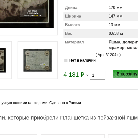
Длина
170 мм
Ширина
147 мм
Высота
13 мм
Вес
0.658 кг
материал
Яшма, долерит
мрамор, мета
( Арт.
31204 e
)
Нет в наличии
4 181
₽
×
ручную нашими мастерами. Сделано в России.
ли, которые приобрели Планшетка из пейзажной яшм