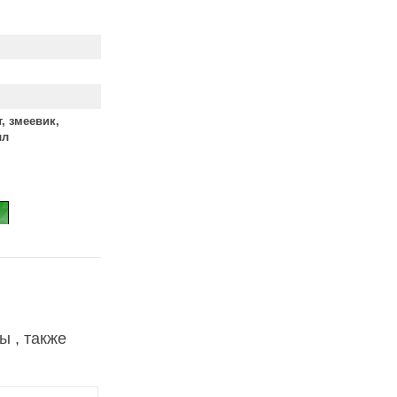
, змеевик,
лл
ы , также