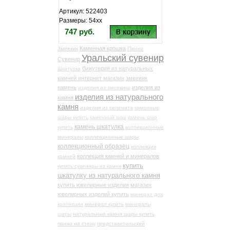
Артикул: 522403
Размеры: 54хх
747 руб.
Каменная крошка
Змеевик
Панно
Уральский сувенир
Сувенир
бижутерия из натуральных
Шкатулка
камней интернет магазин
змеевик
камень
изделия из
изделия из змеевика
изделия из натурального
камня
камня
изделия из селенита
каменные
шары купить
каменный шар
камень шар
камень шкатулка
купить
коллекционные
минералы
коллекционные шары
коллекционный образец
коллекция
коллекция камней и минералов
камней
купить
купить сувениры из камня
шкатулку из натурального камня
купить ювелирные изделия
магазин
ювелирных изделий купить
минерал для
коллекции
минерал купить
минералы
шары
натуральные камни шары купить
панно на стену
представительский