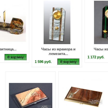
итница...
Часы из мрамора и
Часы из
лемезита...
1 172 руб.
1 596 руб.