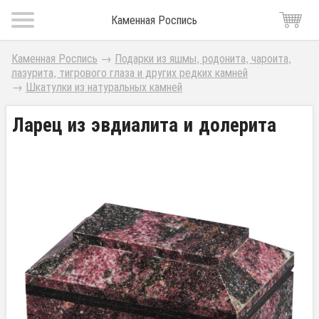
Каменная Роспись
Каменная Роспись
→
Подарки из яшмы, родонита, чароита,
лазурита, тигрового глаза и других редких камней
→
Шкатулки из натуральных камней
Ларец из эвдиалита и долерита