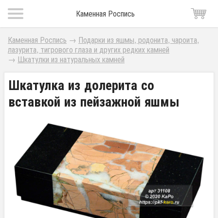
Каменная Роспись
Каменная Роспись
→
Подарки из яшмы, родонита, чароита,
лазурита, тигрового глаза и других редких камней
→
Шкатулки из натуральных камней
Шкатулка из долерита со
вставкой из пейзажной яшмы