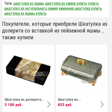
Теги:
шкатулка из яшмы
шкатулка из камня купить
купить
шкатулку из натурального камня
каменная шкатулка купить
шкатулка из яшмы купить
Покупатели, которые приобрели Шкатулка из
долерита со вставкой из пейзажной яшмы ,
также купили
Шкатулка из долерита...
Шкатулка из...
3 186 руб.
853 руб.