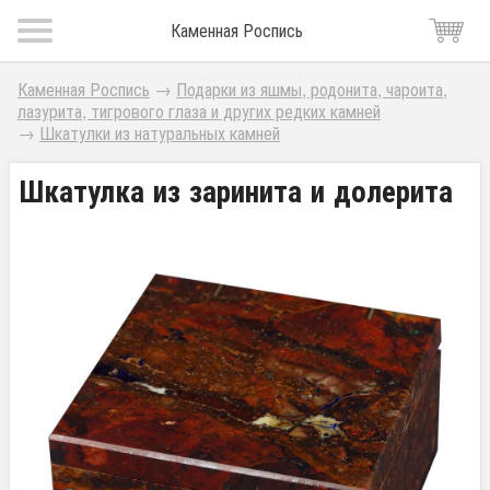
Каменная Роспись
Каменная Роспись
→
Подарки из яшмы, родонита, чароита,
лазурита, тигрового глаза и других редких камней
→
Шкатулки из натуральных камней
Шкатулка из заринита и долерита