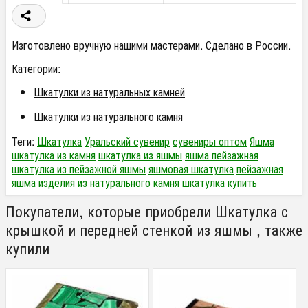
Изготовлено вручную нашими мастерами. Сделано в России.
Категории:
Шкатулки из натуральных камней
Шкатулки из натурального камня
Теги:
Шкатулка
Уральский сувенир
сувениры оптом
Яшма
шкатулка из камня
шкатулка из яшмы
яшма пейзажная
шкатулка из пейзажной яшмы
яшмовая шкатулка
пейзажная
яшма
изделия из натурального камня
шкатулка купить
Покупатели, которые приобрели Шкатулка с
крышкой и передней стенкой из яшмы , также
купили