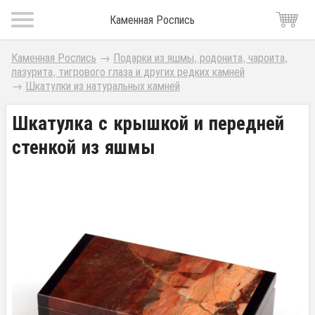
Каменная Роспись
Каменная Роспись
→
Подарки из яшмы, родонита, чароита,
лазурита, тигрового глаза и других редких камней
→
Шкатулки из натуральных камней
Шкатулка с крышкой и передней
стенкой из яшмы