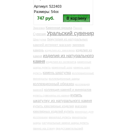
Артикул: 522403
Размеры: 54хх
747 руб.
Каменная крошка
Змеевик
Панно
Уральский сувенир
Сувенир
бижутерия из натуральных
Шкатулка
камней интернет магазин
змеевик
камень
изделия из
изделия из змеевика
изделия из натурального
камня
камня
изделия из селенита
каменные
шары купить
каменный шар
камень шар
камень шкатулка
купить
коллекционные
минералы
коллекционные шары
коллекционный образец
коллекция
коллекция камней и минералов
камней
купить
купить сувениры из камня
шкатулку из натурального камня
купить ювелирные изделия
магазин
ювелирных изделий купить
минерал для
коллекции
минерал купить
минералы
шары
натуральные камни шары купить
панно на стену
представительский