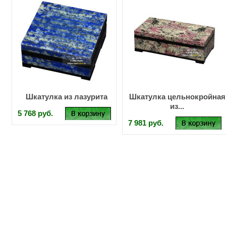
Шкатулка из лазурита
Шкатулка цельнокройная
из...
5 768 руб.
7 981 руб.