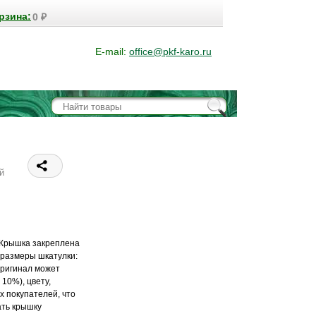
рзина:
0
₽
E-mail:
office@pkf-karo.ru
й
 Крышка закреплена
 размеры шкатулки:
оригинал может
 10%), цвету,
 покупателей, что
ать крышку