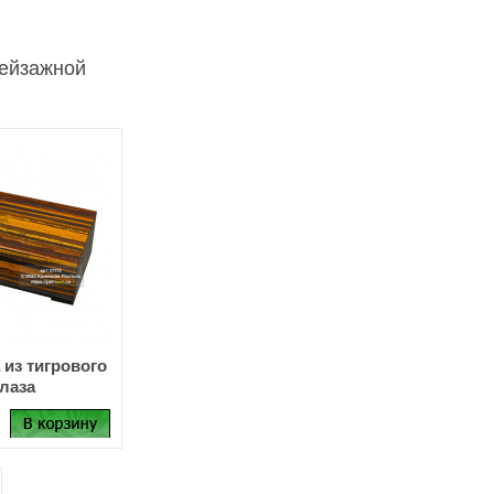
пейзажной
 из тигрового
глаза