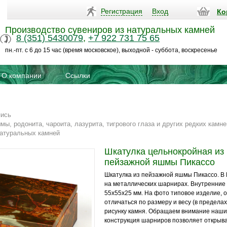
Регистрация
Вход
Ко
Производство сувениров из натуральных камней
8 (351) 5430079
,
+7 922 731 75 65
пн.-пт. с 6 до 15 час (время московское), выходной - суббота, воскресенье
О компании
Ссылки
пись
мы, родонита, чароита, лазурита, тигрового глаза и других редких камне
натуральных камней
Шкатулка цельнокройная из
пейзажной яшмы Пикассо
Шкатулка из пейзажной яшмы Пикассо. В
на металлических шарнирах. Внутренние
55х55х25 мм. На фото типовое изделие, 
отличаться по размеру и весу (в пределах
рисунку камня. Обращаем внимание наших
конструкция шарниров позволяет открыв