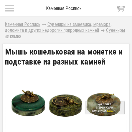
Каменная Роспись
Каменная Роспись
→
Сувениры из змеевика, мрамора,
доломита и других недорогих природных камней
→
Сувениры
из камня
Мышь кошельковая на монетке и
подставке из разных камней