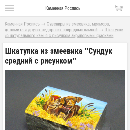
Каменная Роспись
Каменная Роспись
→
Сувениры из змеевика, мрамора,
доломита и других недорогих природных камней
→
Шкатулки
из натурального камня с рисунком акриловыми красками
Шкатулка из змеевика "Сундук
средний с рисунком"