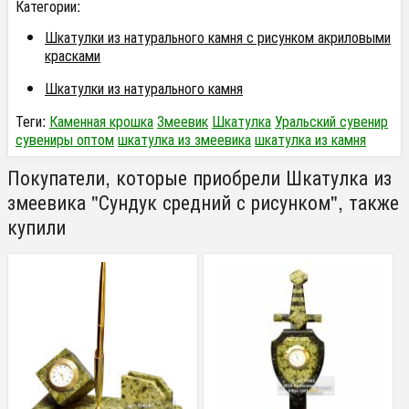
Категории:
Шкатулки из натурального камня с рисунком акриловыми
красками
Шкатулки из натурального камня
Теги:
Каменная крошка
Змеевик
Шкатулка
Уральский сувенир
сувениры оптом
шкатулка из змеевика
шкатулка из камня
Покупатели, которые приобрели Шкатулка из
змеевика "Сундук средний с рисунком", также
купили