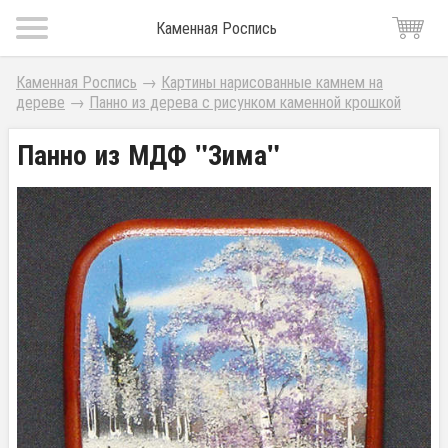
Каменная Роспись
Каменная Роспись
→
Картины нарисованные камнем на
дереве
→
Панно из дерева с рисунком каменной крошкой
Панно из МДФ "Зима"