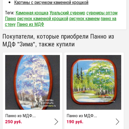
Картины с рисунком каменной крошкой
Теги:
Каменная крошка
Уральский сувенир
сувениры оптом
Панно
рисунок каменной крошкой
рисунок камнем
панно на
стену
Панно из МДФ
Покупатели, которые приобрели Панно из
МДФ "Зима", также купили
Панно из МДФ...
Панно из МДФ...
250 руб.
190 руб.