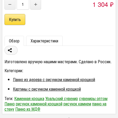
1 304
₽
−
+
Обзор
Характеристики
Изготовлено вручную нашими мастерами. Сделано в России.
Категории:
Панно из дерева с рисунком каменной крошкой
Картины с рисунком каменной крошкой
Теги:
Каменная крошка
Уральский сувенир
сувениры оптом
Панно
рисунок каменной крошкой
рисунок камнем
панно на
стену
Панно из МДФ