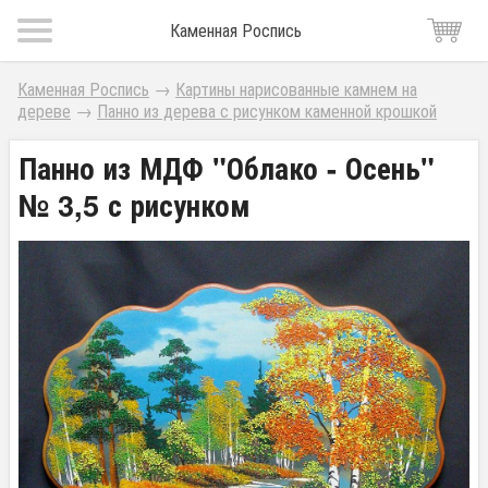
Каменная Роспись
Каменная Роспись
→
Картины нарисованные камнем на
дереве
→
Панно из дерева с рисунком каменной крошкой
Панно из МДФ "Облако - Осень"
№ 3,5 с рисунком