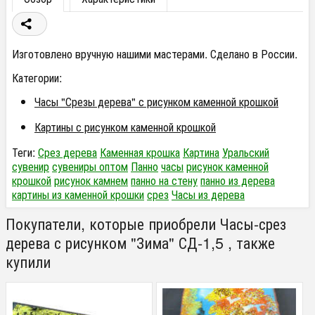
Изготовлено вручную нашими мастерами. Сделано в России.
Категории:
Часы "Срезы дерева" с рисунком каменной крошкой
Картины с рисунком каменной крошкой
Теги:
Срез дерева
Каменная крошка
Картина
Уральский
сувенир
сувениры оптом
Панно
часы
рисунок каменной
крошкой
рисунок камнем
панно на стену
панно из дерева
картины из каменной крошки
срез
Часы из дерева
Покупатели, которые приобрели Часы-срез
дерева с рисунком "Зима" СД-1,5 , также
купили