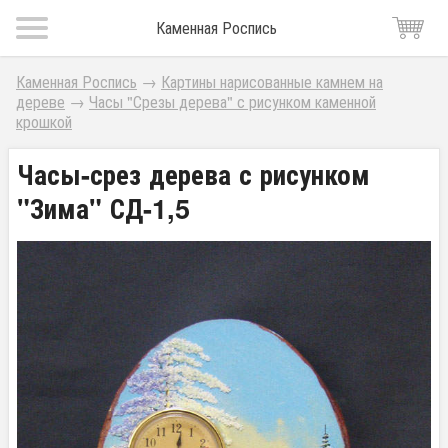
Каменная Роспись
Каменная Роспись
→
Картины нарисованные камнем на
дереве
→
Часы "Срезы дерева" с рисунком каменной
крошкой
Часы-срез дерева с рисунком
"Зима" СД-1,5