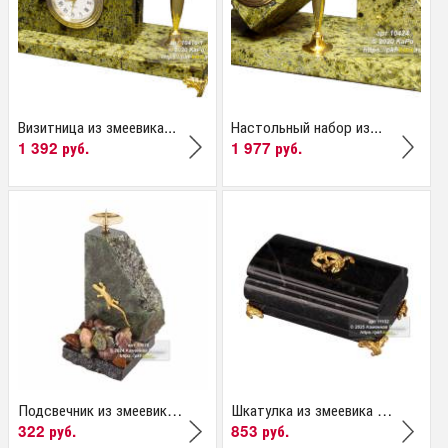
Визитница из змеевика...
Настольный набор из...
1 392 руб.
1 977 руб.
Подсвечник из змеевика...
Шкатулка из змеевика с...
322 руб.
853 руб.