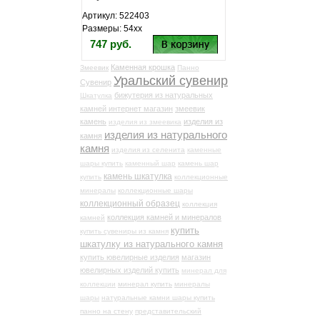
Артикул: 522403
Размеры: 54хх
747 руб.
Каменная крошка
Змеевик
Панно
Уральский сувенир
Сувенир
бижутерия из натуральных
Шкатулка
камней интернет магазин
змеевик
камень
изделия из
изделия из змеевика
изделия из натурального
камня
камня
изделия из селенита
каменные
шары купить
каменный шар
камень шар
камень шкатулка
купить
коллекционные
минералы
коллекционные шары
коллекционный образец
коллекция
коллекция камней и минералов
камней
купить
купить сувениры из камня
шкатулку из натурального камня
купить ювелирные изделия
магазин
ювелирных изделий купить
минерал для
коллекции
минерал купить
минералы
шары
натуральные камни шары купить
панно на стену
представительский