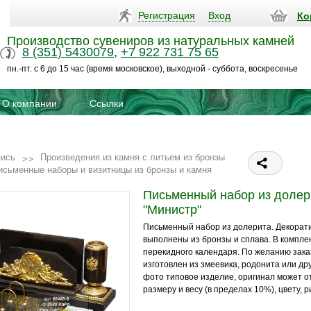
Регистрация
Вход
Ко
Производство сувениров из натуральных камней
8 (351) 5430079
,
+7 922 731 75 65
пн.-пт. с 6 до 15 час (время московское), выходной - суббота, воскресенье
О компании
Ссылки
пись
Произведения из камня с литьем из бронзы
исьменные наборы и визитницы из бронзы и камня
Письменный набор из долер
"Министр"
Письменный набор из долерита. Декора
выполнены из бронзы и сплава. В компле
перекидного календаря. По желанию зака
изготовлен из змеевика, родонита или др
фото типовое изделие, оригинал может о
размеру и весу (в пределах 10%), цвету, р