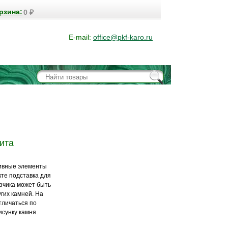
рзина:
0
₽
E-mail:
office@pkf-karo.ru
ита
тивные элементы
кте подставка для
зчика может быть
угих камней. На
тличаться по
исунку камня.