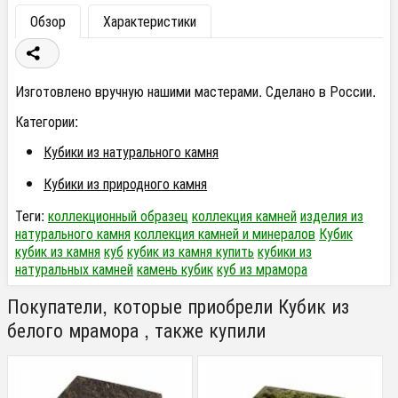
Обзор
Характеристики
Изготовлено вручную нашими мастерами. Сделано в России.
Категории:
Кубики из натурального камня
Кубики из природного камня
Теги:
коллекционный образец
коллекция камней
изделия из
натурального камня
коллекция камней и минералов
Кубик
кубик из камня
куб
кубик из камня купить
кубики из
натуральных камней
камень кубик
куб из мрамора
Покупатели, которые приобрели Кубик из
белого мрамора , также купили