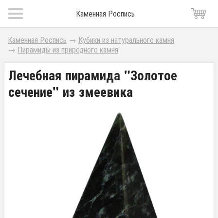
Каменная Роспись
Каменная Роспись
→
Кубики из натурального камня
→
Пирамиды из природного камня
Лечебная пирамида "Золотое
сечение" из змеевика