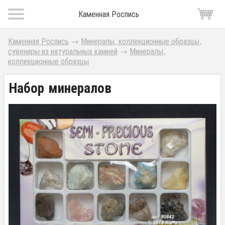
Каменная Роспись
Каменная Роспись
→
Минералы, коллекционные образцы,
сувениры из натуральных камней
→
Минералы,
коллекционные образцы
Набор минералов