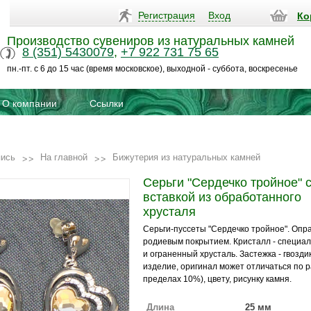
Регистрация
Вход
Ко
Производство сувениров из натуральных камней
8 (351) 5430079
,
+7 922 731 75 65
пн.-пт. с 6 до 15 час (время московское), выходной - суббота, воскресенье
О компании
Ссылки
пись
На главной
Бижутерия из натуральных камней
Серьги "Сердечко тройное" 
вставкой из обработанного
хрусталя
Серьги-пуссеты "Сердечко тройное". Опра
родиевым покрытием. Кристалл - специа
и ограненный хрусталь. Застежка - гвозди
изделие, оригинал может отличаться по р
пределах 10%), цвету, рисунку камня.
Длина
25 мм