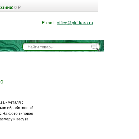
рзина:
0
₽
E-mail:
office@pkf-karo.ru
со
ва - металл с
льно обработанный
к. На фото типовое
азмеру и весу (в