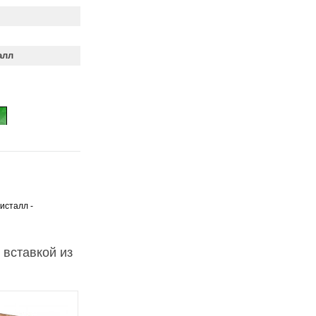
алл
исталл -
 вставкой из