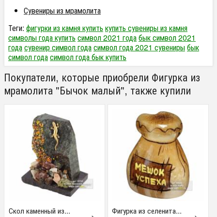
Сувениры из мрамолита
Теги:
фигурки из камня купить
купить сувениры из камня
символы года купить
символ 2021 года
бык символ 2021
года
сувенир символ года
символ года 2021 сувениры
бык
символ года
символ года бык купить
Покупатели, которые приобрели Фигурка из
мрамолита "Бычок малый", также купили
Скол каменный из...
Фигурка из селенита...