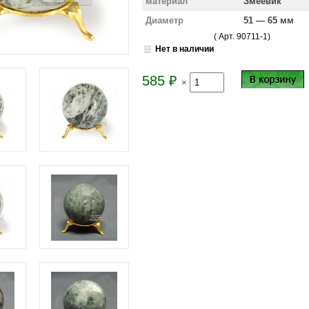
материал
Змеевик
Диаметр
51 — 65 мм
( Арт.
90711-1
)
Нет в наличии
585
₽
×