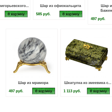
игорьевского...
Шар из офиокальцита
Шар и
Бажен
585 руб.
497 руб.
Шар из мрамора
Шкатулка из змеевика с...
497 руб.
1 113 руб.