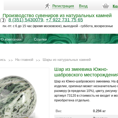
Регистрация
Вход
Ко
Производство сувениров из натуральных камней
8 (351) 5430079
,
+7 922 731 75 65
пн.-пт. с 6 до 15 час (время московское), выходной - суббота, воскресенье
О компании
Ссылки
пись
На главной
Шары из натуральных камней
Шар из змеевика Южно-
шабровского месторождени
Шар из Южно-шабровского змеевика. На 
изделие, оригинал может незначительно 
размеру (в пределах 10%), цвету, рисунку
артикул 73120 в стоимость не входит и м
приобретена отдельно.
Вес
0.294 кг