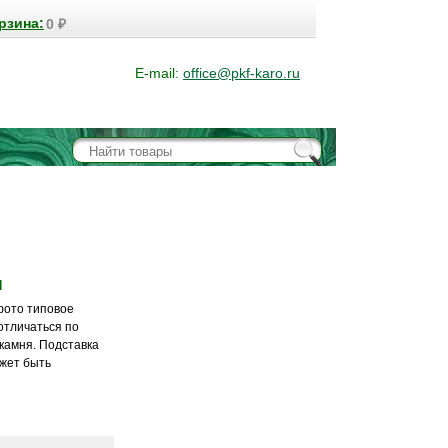
рзина:
0
₽
E-mail:
office@pkf-karo.ru
я
фото типовое
отличаться по
 камня. Подставка
ожет быть