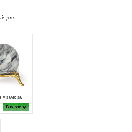
ый для
з мрамора