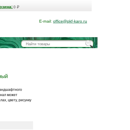
рзина:
0
₽
E-mail:
office@pkf-karo.ru
ный
ландшафтного
инал может
ах, цвету, рисунку