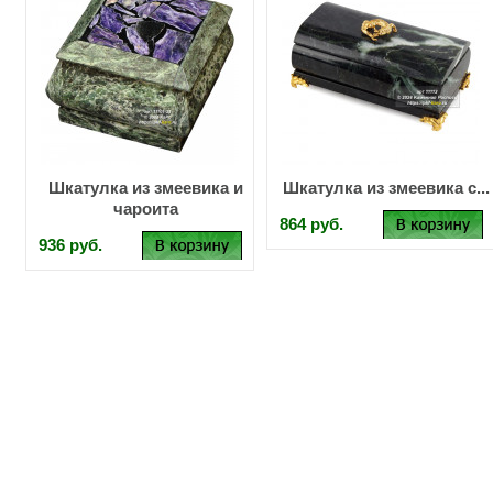
Шкатулка из змеевика и
Шкатулка из змеевика с...
чароита
864 руб.
936 руб.