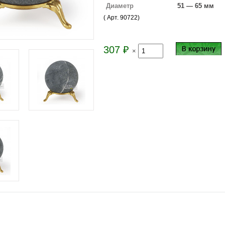
Диаметр
51 — 65 мм
( Арт.
90722
)
307
₽
×