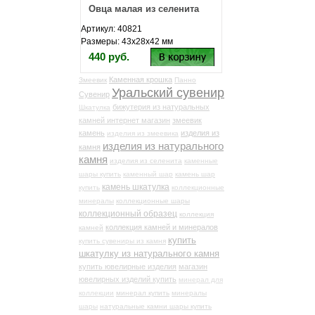
Овца малая из селенита
Артикул: 40821
Размеры: 43х28х42 мм
440 руб.
Каменная крошка
Змеевик
Панно
Уральский сувенир
Сувенир
бижутерия из натуральных
Шкатулка
камней интернет магазин
змеевик
камень
изделия из
изделия из змеевика
изделия из натурального
камня
камня
изделия из селенита
каменные
шары купить
каменный шар
камень шар
камень шкатулка
купить
коллекционные
минералы
коллекционные шары
коллекционный образец
коллекция
коллекция камней и минералов
камней
купить
купить сувениры из камня
шкатулку из натурального камня
купить ювелирные изделия
магазин
ювелирных изделий купить
минерал для
коллекции
минерал купить
минералы
шары
натуральные камни шары купить