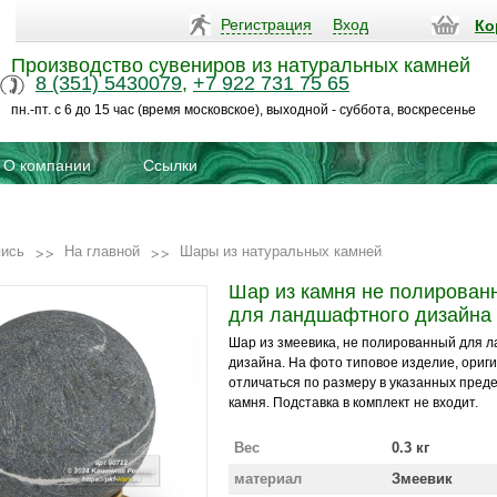
Регистрация
Вход
Ко
Производство сувениров из натуральных камней
8 (351) 5430079
,
+7 922 731 75 65
пн.-пт. с 6 до 15 час (время московское), выходной - суббота, воскресенье
О компании
Ссылки
пись
На главной
Шары из натуральных камней
Шар из камня не полирован
для ландшафтного дизайна
Шар из змеевика, не полированный для 
дизайна. На фото типовое изделие, ориг
отличаться по размеру в указанных предел
камня. Подставка в комплект не входит.
Вес
0.3 кг
материал
Змеевик