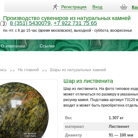
Регистрация
Вход
Ко
Производство сувениров из натуральных камней
8 (351) 5430079
,
+7 922 731 75 65
пн.-пт. с 6 до 15 час (время московское), выходной - суббота, воскресенье
О компании
Ссылки
пись
На главной
Шары из натуральных камней
Шар из лиственита
Шар из лиственита. На фото типовое изд
может отличаться по размеру в указанных
рисунку камня. Подставка артикул 73120 
входит и может быть приобретена отдель
Вес
1.307 кг
материал
Лиственит
Диаметр
91 — 100 мм