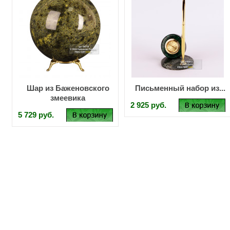
Шар из Баженовского
Письменный набор из...
змеевика
2 925 руб.
5 729 руб.