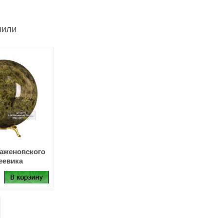
пили
аженовского
еевика