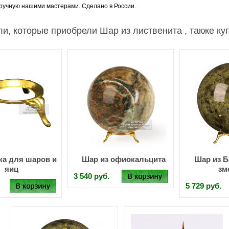
ручную нашими мастерами. Сделано в России.
и, которые приобрели Шар из лиственита , также ку
ка для шаров и
Шар из офиокальцита
Шар из Б
яиц
зм
3 540 руб.
5 729 руб.