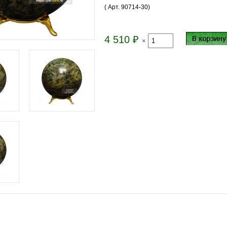
( Арт.
90714-30
)
4 510
₽
×