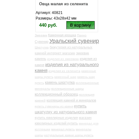
Овца малая из селенита
Артикул: 40821
Размеры: 43х28х42 мм
440 руб.
Каменная крошка
Змеевик
Панно
Уральский сувенир
Сувенир
бижутерия из натуральных
Шкатулка
камней интернет магазин
змеевик
камень
изделия из
изделия из змеевика
изделия из натурального
камня
камня
изделия из селенита
каменные
шары купить
каменный шар
камень шар
камень шкатулка
купить
коллекционные
минералы
коллекционные шары
коллекционный образец
коллекция
коллекция камней и минералов
камней
купить
купить сувениры из камня
шкатулку из натурального камня
купить ювелирные изделия
магазин
ювелирных изделий купить
минерал для
коллекции
минерал купить
минералы
шары
натуральные камни шары купить