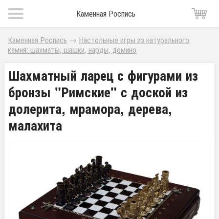
Каменная Роспись
Каменная Роспись
→
Настольные игры из натурального
камня: шахматы, шашки, нарды, домино
Шахматный ларец с фигурами из
бронзы "Римские" с доской из
долерита, мрамора, дерева,
малахита