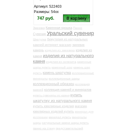
Артикул: 522403
Размеры: 54хх
747 руб.
Каменная крошка
Змеевик
Панно
Уральский сувенир
Сувенир
бижутерия из натуральных
Шкатулка
камней интернет магазин
змеевик
камень
изделия из
изделия из змеевика
изделия из натурального
камня
камня
изделия из селенита
каменные
шары купить
каменный шар
камень шар
камень шкатулка
купить
коллекционные
минералы
коллекционные шары
коллекционный образец
коллекция
коллекция камней и минералов
камней
купить
купить сувениры из камня
шкатулку из натурального камня
купить ювелирные изделия
магазин
ювелирных изделий купить
минерал для
коллекции
минерал купить
минералы
шары
натуральные камни шары купить
панно на стену
представительский