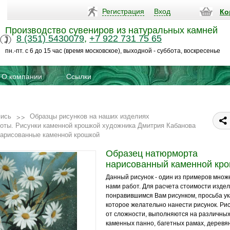
Регистрация
Вход
Ко
Производство сувениров из натуральных камней
8 (351) 5430079
,
+7 922 731 75 65
пн.-пт. с 6 до 15 час (время московское), выходной - суббота, воскресенье
О компании
Ссылки
пись
Образцы рисунков на наших изделиях
боты. Рисунки каменной крошкой художника Дмитрия Кабанова
арисованные каменной крошкой
Образец натюрморта
нарисованный каменной кр
Данный рисунок - один из примеров мно
нами работ. Для расчета стоимости издел
понравившимся Вам рисунком, просьба ук
которое желательно нанести рисунок. Рис
от сложности, выполняются на различны
каменных панно, багетных рамах, дерев