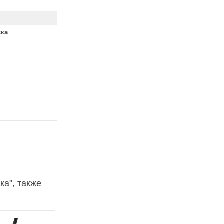
вка
ка", также