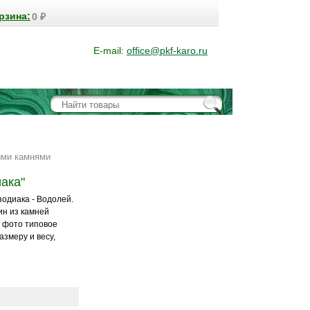
рзина:
0
₽
E-mail:
office@pkf-karo.ru
ыми камнями
ака"
зодиака - Водолей.
ин из камней
а фото типовое
азмеру и весу,