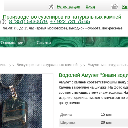
Регистрация
Вход
Ко
Производство сувениров из натуральных камней
8 (351) 5430079
,
+7 922 731 75 65
пн.-пт. с 6 до 15 час (время московское), выходной - суббота, воскресенье
О компании
Ссылки
пись
Бижутерия из натуральных камней
Амулеты c натуральн
Водолей Амулет "Знаки зоди
Амулет с камнем соответствующим знаку 
Камень закреплён на шнурке. На фото од
соответствующих этому знаку зодиака. Н
изделие, оригинал может отличаться по р
цвету, камню.
Длина
15 мм
Ширина
20 мм