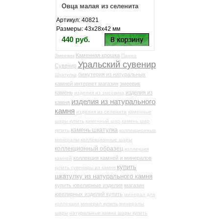
Овца малая из селенита
Артикул: 40821
Размеры: 43х28х42 мм
440 руб.
Каменная крошка
Змеевик
Панно
Уральский сувенир
Сувенир
бижутерия из натуральных
Шкатулка
камней интернет магазин
змеевик
камень
изделия из
изделия из змеевика
изделия из натурального
камня
камня
изделия из селенита
каменные
шары купить
каменный шар
камень шар
камень шкатулка
купить
коллекционные
минералы
коллекционные шары
коллекционный образец
коллекция
коллекция камней и минералов
камней
купить
купить сувениры из камня
шкатулку из натурального камня
купить ювелирные изделия
магазин
ювелирных изделий купить
минерал для
коллекции
минерал купить
минералы
шары
натуральные камни шары купить