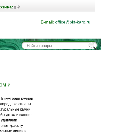
рзина:
0
₽
E-mail:
office@pkf-karo.ru
ом и
м Бижутерия ручной
лагородные сплавы
натуральные камни
обы детали вашего
 удивляли
ряет красоту
ильные линии и