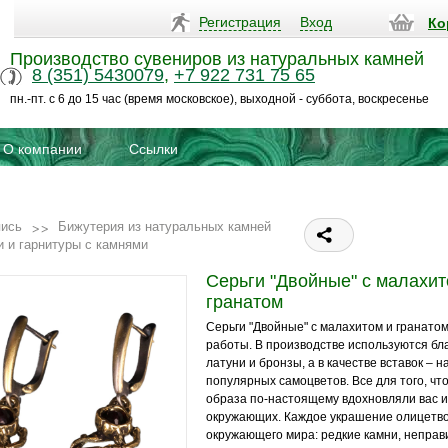
Регистрация
Вход
Ко
Производство сувениров из натуральных камней
8 (351) 5430079
,
+7 922 731 75 65
пн.-пт. с 6 до 15 час (время московское), выходной - суббота, воскресенье
О компании
Ссылки
пись
Бижутерия из натуральных камней
и и гарнитуры с камнями
Серьги "Двойные" с малахит
гранатом
Серьги "Двойные" с малахитом и гранато
работы. В производстве используются б
латуни и бронзы, а в качестве вставок – 
популярных самоцветов. Все для того, чт
образа по-настоящему вдохновляли вас и
окружающих. Каждое украшение олицетво
окружающего мира: редкие камни, неправ