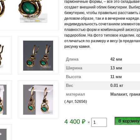
гармоничные формы, – все это складывае
создает внешний облик бижутерии. Выби
бижутерию, чтобы правильно расставить а
деловом образе, так и в вечернем наряде
индивидуальность сочетанием элементов,
плавностью форм и комбинацией аксессу
гардеробом. На фото типовое изделие, о
отличаться по размеру и весу (в пределах
рисунку камня.
Длина
42 мм
Ширина
13 мм
Высота
11 мм
Вес
0.01 кг
материал
Малахит, грана
( Арт.
52656
)
4 400
₽
×