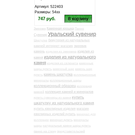
Артикул: 522403
Размеры: 54хх
747 руб.
Каменная крошка
Змеевик
Панно
Уральский сувенир
Сувенир
бижутерия из натуральных
Шкатулка
камней интернет магазин
змеевик
камень
изделия из
изделия из змеевика
изделия из натурального
камня
камня
изделия из селенита
каменные
шары купить
каменный шар
камень шар
камень шкатулка
купить
коллекционные
минералы
коллекционные шары
коллекционный образец
коллекция
коллекция камней и минералов
камней
купить
купить сувениры из камня
шкатулку из натурального камня
купить ювелирные изделия
магазин
ювелирных изделий купить
минерал для
коллекции
минерал купить
минералы
шары
натуральные камни шары купить
панно на стену
представительский