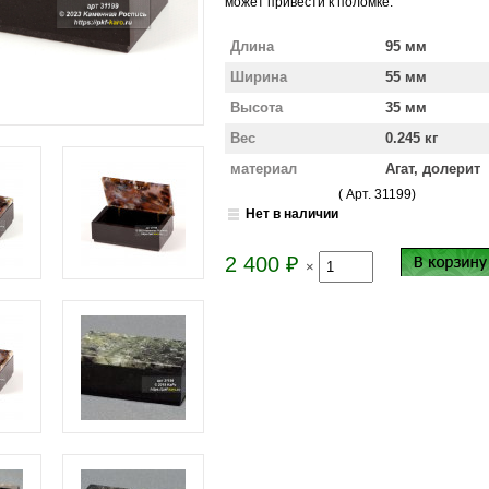
может привести к поломке.
Длина
95 мм
Ширина
55 мм
Высота
35 мм
Вес
0.245 кг
материал
Агат, долерит
( Арт.
31199
)
Нет в наличии
2 400
₽
×