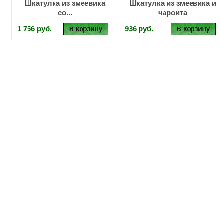
Шкатулка из змеевика
Шкатулка из змеевика и
со...
чароита
1 756 руб.
936 руб.