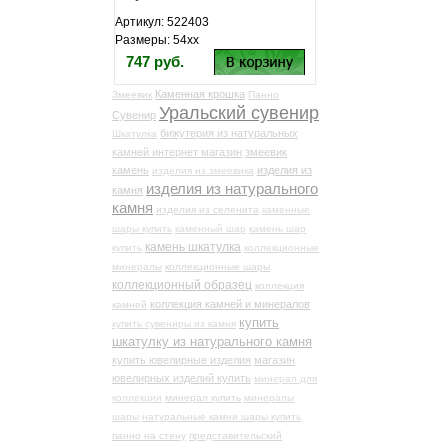
Артикул: 522403
Размеры: 54хх
747 руб.
Каменная крошка
Змеевик
Панно
Уральский сувенир
Сувенир
бижутерия из натуральных
Шкатулка
камней интернет магазин
змеевик
камень
изделия из
изделия из змеевика
изделия из натурального
камня
камня
изделия из селенита
каменные
шары купить
каменный шар
камень шар
камень шкатулка
купить
коллекционные
минералы
коллекционные шары
коллекционный образец
коллекция
коллекция камней и минералов
камней
купить
купить сувениры из камня
шкатулку из натурального камня
купить ювелирные изделия
магазин
ювелирных изделий купить
минерал для
коллекции
минерал купить
минералы
шары
натуральные камни шары купить
панно на стену
представительский