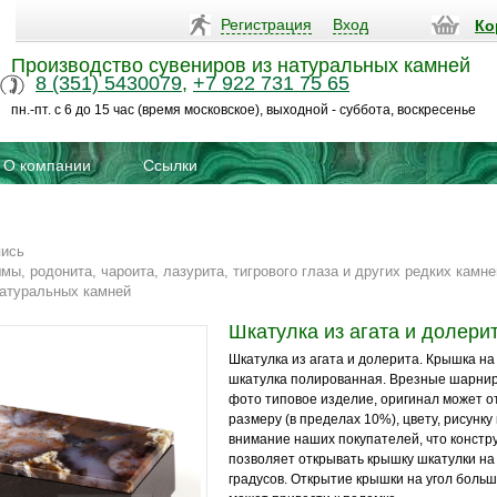
Регистрация
Вход
Ко
Производство сувениров из натуральных камней
8 (351) 5430079
,
+7 922 731 75 65
пн.-пт. с 6 до 15 час (время московское), выходной - суббота, воскресенье
О компании
Ссылки
пись
мы, родонита, чароита, лазурита, тигрового глаза и других редких камне
натуральных камней
Шкатулка из агата и долери
Шкатулка из агата и долерита. Крышка н
шкатулка полированная. Врезные шарнир
фото типовое изделие, оригинал может о
размеру (в пределах 10%), цвету, рисунк
внимание наших покупателей, что констр
позволяет открывать крышку шкатулки на 
градусов. Открытие крышки на угол больш