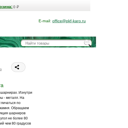
рзина:
0
₽
E-mail:
office@pkf-karo.ru
й
та
а шарнирах. Изнутри
ы - металл. На
тличаться по
у камня. Обращаем
укция шарниров
угол не более 80
ий чем 80 градусов