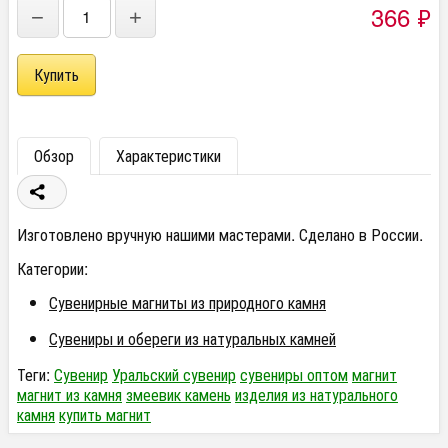
366
₽
−
+
Обзор
Характеристики
Изготовлено вручную нашими мастерами. Сделано в России.
Категории:
Сувенирные магниты из природного камня
Сувениры и обереги из натуральных камней
Теги:
Сувенир
Уральский сувенир
сувениры оптом
магнит
магнит из камня
змеевик камень
изделия из натурального
камня
купить магнит