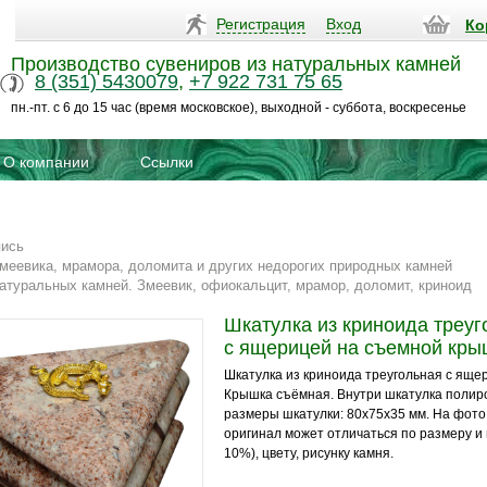
Регистрация
Вход
Ко
Производство сувениров из натуральных камней
8 (351) 5430079
,
+7 922 731 75 65
пн.-пт. с 6 до 15 час (время московское), выходной - суббота, воскресенье
О компании
Ссылки
пись
меевика, мрамора, доломита и других недорогих природных камней
атуральных камней. Змеевик, офиокальцит, мрамор, доломит, криноид
Шкатулка из криноида треуг
с ящерицей на съемной кры
Шкатулка из криноида треугольная с яще
Крышка съёмная. Внутри шкатулка полир
размеры шкатулки: 80х75х35 мм. На фото
оригинал может отличаться по размеру и 
10%), цвету, рисунку камня.