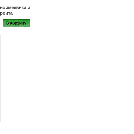
из змеевика и
роита