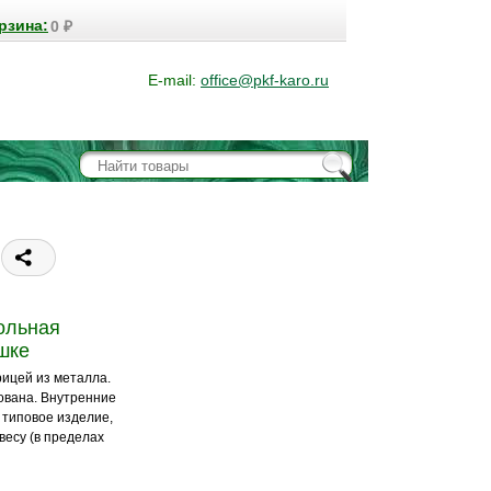
рзина:
0
₽
E-mail:
office@pkf-karo.ru
ольная
шке
рицей из металла.
ована. Внутренние
 типовое изделие,
весу (в пределах