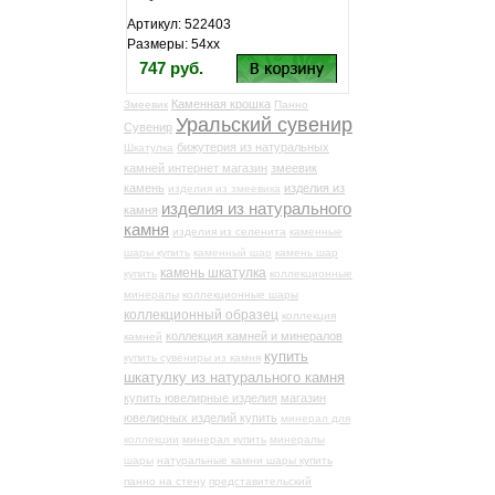
Артикул: 522403
Размеры: 54хх
747 руб.
Каменная крошка
Змеевик
Панно
Уральский сувенир
Сувенир
бижутерия из натуральных
Шкатулка
камней интернет магазин
змеевик
камень
изделия из
изделия из змеевика
изделия из натурального
камня
камня
изделия из селенита
каменные
шары купить
каменный шар
камень шар
камень шкатулка
купить
коллекционные
минералы
коллекционные шары
коллекционный образец
коллекция
коллекция камней и минералов
камней
купить
купить сувениры из камня
шкатулку из натурального камня
купить ювелирные изделия
магазин
ювелирных изделий купить
минерал для
коллекции
минерал купить
минералы
шары
натуральные камни шары купить
панно на стену
представительский