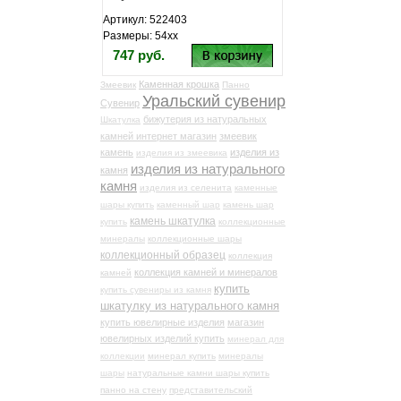
Артикул: 522403
Размеры: 54хх
747 руб.
Каменная крошка
Змеевик
Панно
Уральский сувенир
Сувенир
бижутерия из натуральных
Шкатулка
камней интернет магазин
змеевик
камень
изделия из
изделия из змеевика
изделия из натурального
камня
камня
изделия из селенита
каменные
шары купить
каменный шар
камень шар
камень шкатулка
купить
коллекционные
минералы
коллекционные шары
коллекционный образец
коллекция
коллекция камней и минералов
камней
купить
купить сувениры из камня
шкатулку из натурального камня
купить ювелирные изделия
магазин
ювелирных изделий купить
минерал для
коллекции
минерал купить
минералы
шары
натуральные камни шары купить
панно на стену
представительский