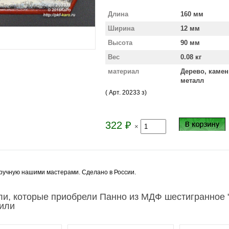
Длина
160 мм
Ширина
12 мм
Высота
90 мм
Вес
0.08 кг
материал
Дерево, камен
металл
( Арт.
20233 з
)
322
₽
×
ручную нашими мастерами. Сделано в России.
ли, которые приобрели Панно из МДФ шестигранное "
пили