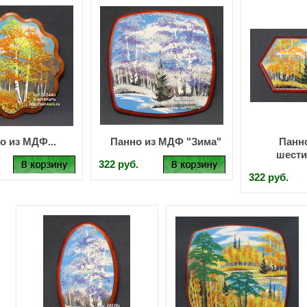
о из МДФ...
Панно из МДФ "Зима"
Панн
шести
322 руб.
322 руб.