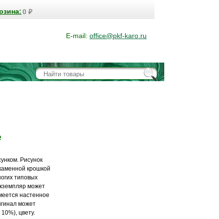
рзина:
0
₽
E-mail:
office@pkf-karo.ru
е
нком.​ Рисунок
 каменной крошкой
ногих типовых
экземпляр может
меется настенное
игинал может
 10%), цвету.