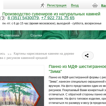
Регистрация
Вход
Ко
Производство сувениров из натуральных камней
8 (351) 5430079
,
+7 922 731 75 65
пн.-пт. с 6 до 15 час (время московское), выходной - суббота, воскресенье
О компании
Ссылки
пись
Картины нарисованные камнем на дереве
ва с рисунком каменной крошкой
Панно из МДФ шестигранно
"Зима"
Панно из МДФ шестигранной формы с рису
"Зима", нанесен специально окрашенной
вручную. На фото представлен один из м
рисунков. Покупаемый Вами конкретный 
отличаться. С обратной стороны панно и
крепление. На фото типовое изделие, ор
отличаться по размеру и весу (в пределах