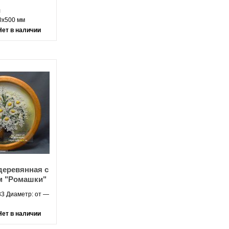
л
0х500 мм
Нет в наличии
деревянная с
м "Ромашки"
33 Диаметр: от —
Нет в наличии