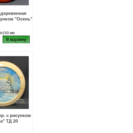
 деревянная
сунком "Осень"
о
0х150 мм
ер. с рисунком
а" ТД 20