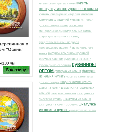
купить
купить сувениры из камня
шкатулку из натурального камня
купить ювелирные изделия
магазин
ювелирных изделий купить
минерал
для коллекции
минерал купить
минералы шары
натуральные камни
шары купить
панно на стену
представительский подарок
деревянная с
производство изделий из природного
ом "Осень"
рисунок каменной крошкой
камня
о
рисунок камнем
сувениры из камня
5х100 мм
сувениры
сувениры из селенита
оптом
фигурки
фигурка из камня
из камня купить
часы из камня
шар
шар из камня купить
для коллекции
шары из натуральных
шары из камня
камней
шкатулка змеевик
шкатулка из
шкатулка из камня
змеевика купить
шкатулка
шкатулка из камня змеевик
из камня купить
шкатулка из яшмы