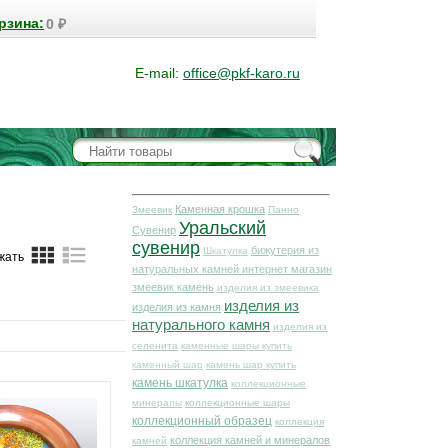
рзина:
0
₽
E-mail:
office@pkf-karo.ru
Каменная крошка
Змеевик
Панно
Уральский
Сувенир
сувенир
бижутерия из
Шкатулка
жать
натуральных камней интернет магазин
змеевик камень
изделия из змеевика
изделия из
изделия из камня
натурального камня
изделия из
селенита
каменные шары купить
каменный шар
камень шар купить
камень шкатулка
коллекционные
минералы
коллекционные шары
коллекционный образец
коллекция
коллекция камней и минералов
камней