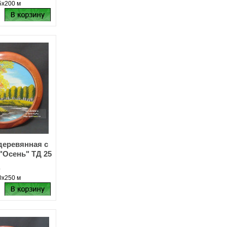
5х200 м
деревянная с
"Осень" ТД 25
о
0х250 м