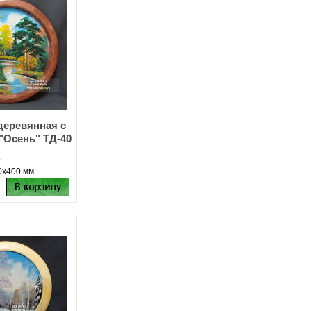
деревянная с
"Осень" ТД-40
о
0х400 мм