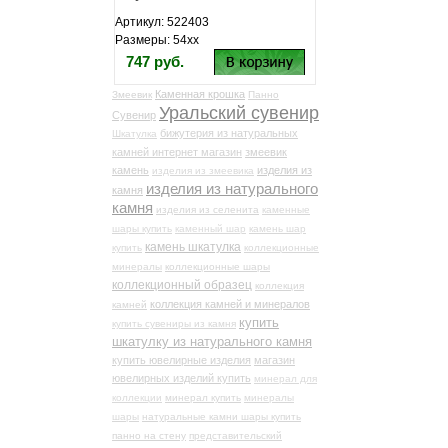
Артикул: 522403
Размеры: 54хх
747 руб.
Каменная крошка
Змеевик
Панно
Уральский сувенир
Сувенир
бижутерия из натуральных
Шкатулка
камней интернет магазин
змеевик
камень
изделия из
изделия из змеевика
изделия из натурального
камня
камня
изделия из селенита
каменные
шары купить
каменный шар
камень шар
камень шкатулка
купить
коллекционные
минералы
коллекционные шары
коллекционный образец
коллекция
коллекция камней и минералов
камней
купить
купить сувениры из камня
шкатулку из натурального камня
купить ювелирные изделия
магазин
ювелирных изделий купить
минерал для
коллекции
минерал купить
минералы
шары
натуральные камни шары купить
панно на стену
представительский