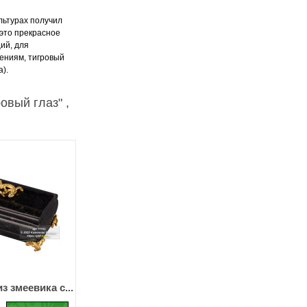
льтурах получил
 это прекрасное
ий, для
ениям, тигровый
).
овый глаз" ,
з змеевика с...