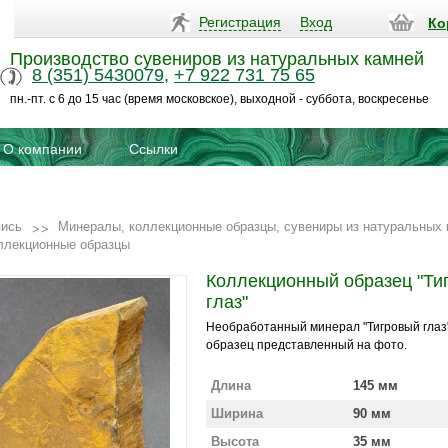
Регистрация
Вход
Ко
Производство сувениров из натуральных камней
8 (351) 5430079
,
+7 922 731 75 65
пн.-пт. с 6 до 15 час (время московское), выходной - суббота, воскресенье
О компании
Ссылки
пись
Минералы, коллекционные образцы, сувениры из натуральных 
ллекционные образцы
Коллекционный образец "Ти
глаз"
Необработанный минерал "Тигровый глаз"
образец представленный на фото.
Длина
145 мм
Ширина
90 мм
Высота
35 мм