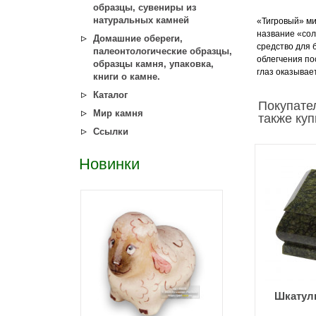
образцы, сувениры из
натуральных камней
«Тигровый» ми
название «сол
Домашние обереги,
средство для 
палеонтологические образцы,
облегчения по
образцы камня, упаковка,
глаз оказывае
книги о камне.
Каталог
Покупате
Мир камня
также ку
Ссылки
Новинки
Шкатулк