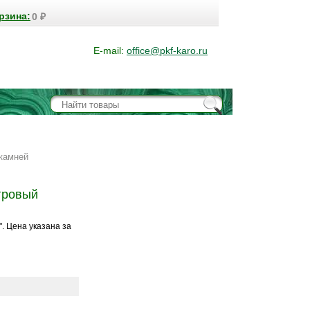
рзина:
0
₽
E-mail:
office@pkf-karo.ru
камней
гровый
. Цена указана за