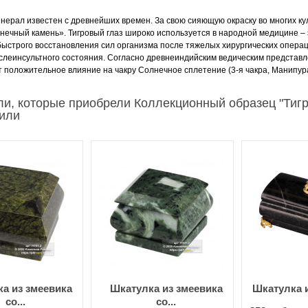
нерал известен с древнейших времен. За свою сияющую окраску во многих ку
нечный камень». Тигровый глаз широко используется в народной медицине –
быстрого восстановления сил организма после тяжелых хирургических операц
слеинсультного состояния. Согласно древнеиндийским ведическим представл
т положительное влияние на чакру Солнечное сплетение (3-я чакра, Манипура
ли, которые приобрели Коллекционный образец "Тигр
пили
а из змеевика
Шкатулка из змеевика
Шкатулка и
со...
со...