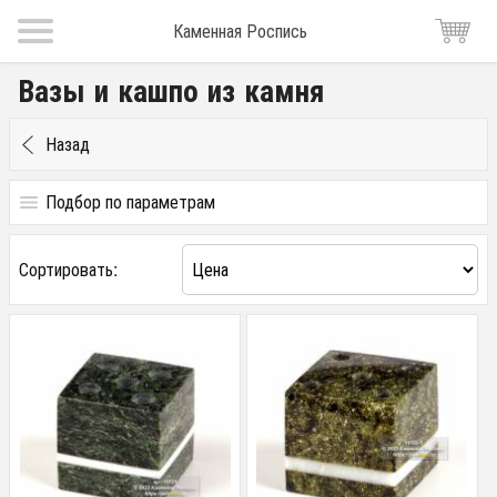
Каменная Роспись
Вазы и кашпо из камня
Назад
Подбор по параметрам
материал
Сортировать:
Змеевик
Криноидный известняк
Мрамор
Офиокальцит
Змеевик, мрамор
Змеевик, мрамор, каменная крошка
Змеевик, стекло, каменная крошка
Змеевик, каменная крошка
Криноидный известняк, бронза, стекло
Яшма, змеевик
Змеевик, камни в ассортименте