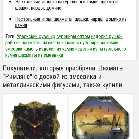
Настольные игры из натурального камня: шахматы,
шашки, нарды, домино
Настольные игры: шахматы, шашки, нарды, домино из
камня
Теги:
Уральский сувенир
сувениры оптом
изделия ручной
работы
шахматы
шахматы из камня
сувениры из камня
змеевик камень
изделия из камня
изделия из натурального
камня
шахматы из змеевика
Покупатели, которые приобрели Шахматы
"Римляне" с доской из змеевика и
металлическими фигурами, также купили