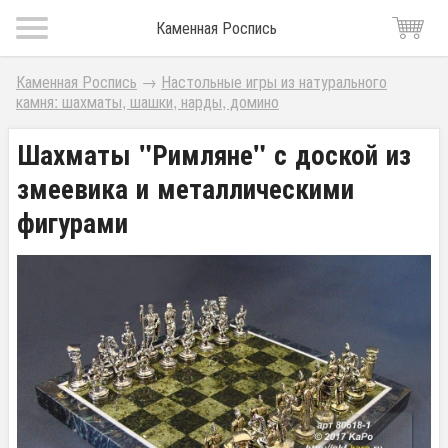
Каменная Роспись
Каменная Роспись
→
Настольные игры из натурального
камня: шахматы, шашки, нарды, домино
Шахматы "Римляне" с доской из
змеевика и металлическими
фигурами