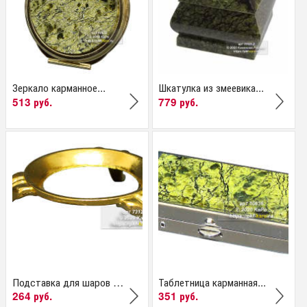
Зеркало карманное...
Шкатулка из змеевика...
513 руб.
779 руб.
Подставка для шаров и яиц
Таблетница карманная...
264 руб.
351 руб.