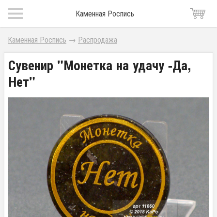
Каменная Роспись
Каменная Роспись
→
Распродажа
Сувенир "Монетка на удачу -Да,
Нет"