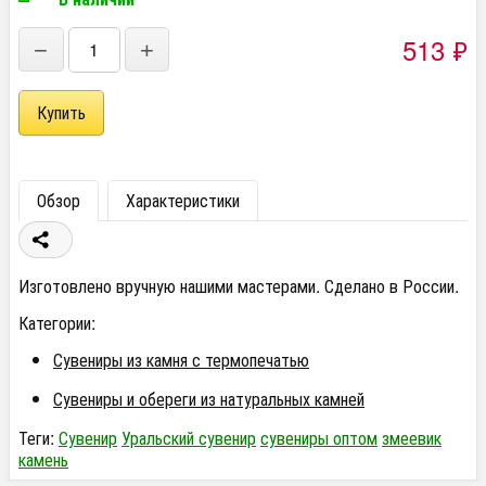
513
₽
−
+
Обзор
Характеристики
Изготовлено вручную нашими мастерами. Сделано в России.
Категории:
Сувениры из камня с термопечатью
Сувениры и обереги из натуральных камней
Теги:
Сувенир
Уральский сувенир
сувениры оптом
змеевик
камень