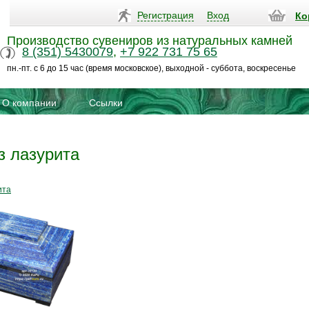
Регистрация
Вход
Ко
Производство сувениров из натуральных камней
8 (351) 5430079
,
+7 922 731 75 65
пн.-пт. с 6 до 15 час (время московское), выходной - суббота, воскресенье
О компании
Ссылки
з лазурита
ита