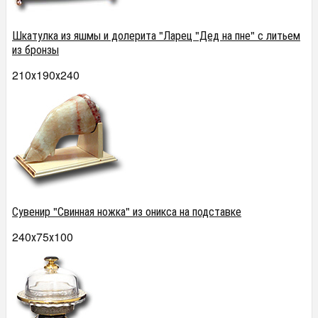
Шкатулка из яшмы и долерита "Ларец "Дед на пне" с литьем
из б
ронзы
210х190х240
Сувенир "Свинная ножка" из оникса на подставке
240х75х100