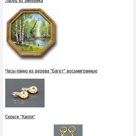
Ларец из змеевика
Часы-панно из дерева "Багет" восьмигранные
Серьги "Капля"