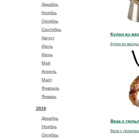
Декабрь
Ноябрь
Октябрь
Сентябрь
Кулон из же
Август
Кулон из жеоды
Июль
Июнь
Май
Апрель
Март
Февраль
Январь
2019
Декабрь
Ваза с тюль
Ноябрь
Ваза с тюльпан
Октябрь