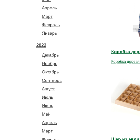
Апрель
Март
Февраль
Январь
2022
Коробка дер
Декабрь
Коробка деревя
Ноябрь
Октябрь
Сентябрь
Август
Июль
Июнь
Май
Апрель
Март
Шар из эвди
Февраль