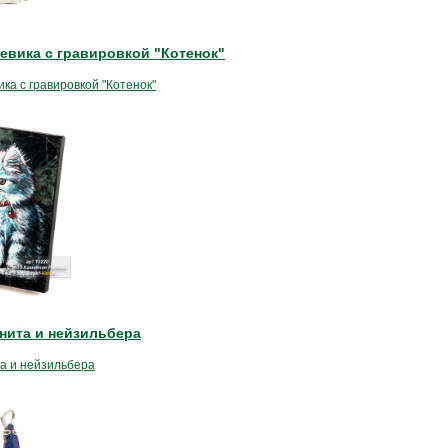
еевика с гравировкой "Котенок"
ка с гравировкой "Котенок"
анита и нейзильбера
та и нейзильбера