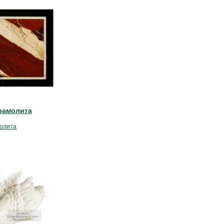
рамолита
молита