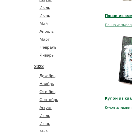
Июль
Июнь
Панно из зм
Май
Панно из змееви
Апрель
Март
Февраль
Январь
2023
Декабрь
Ноябрь
Октябрь
Кулон из ки
Сентябрь
Август
Кулон из киани
Июль
Июнь
Май