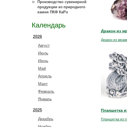
Производство сувенирной
продукции из природного
камня ПКФ КаРо
Календарь
Дракон из м
2026
Дракон из мрам
Август
Июль
Июнь
Май
Апрель
Март
Февраль
Январь
2025
Планшетка и
Декабрь
Планшетка из 
Ноябрь