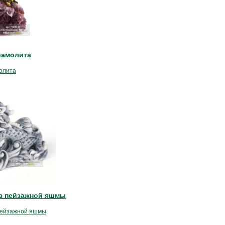
рамолита
олита
з пейзажной яшмы
пейзажной яшмы