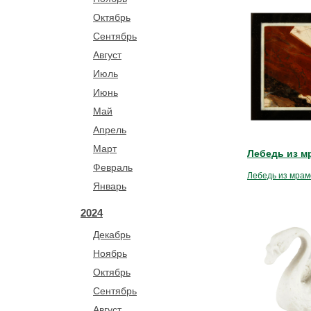
Октябрь
Сентябрь
Август
Июль
Июнь
Май
Апрель
Март
Лебедь из м
Февраль
Лебедь из мра
Январь
2024
Декабрь
Ноябрь
Октябрь
Сентябрь
Август