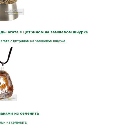
оды агата с цитрином на замшевом шнурке
 агата с цитрином на замшевом шнурке
панами из селенита
ами из селенита