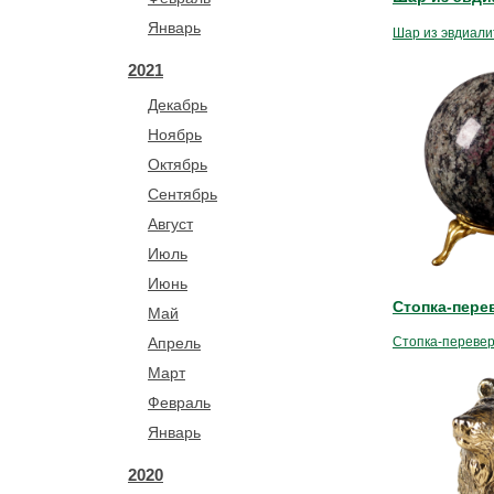
Январь
Шар из эвдиали
2021
Декабрь
Ноябрь
Октябрь
Сентябрь
Август
Июль
Июнь
Стопка-пере
Май
Стопка-перевер
Апрель
Март
Февраль
Январь
2020