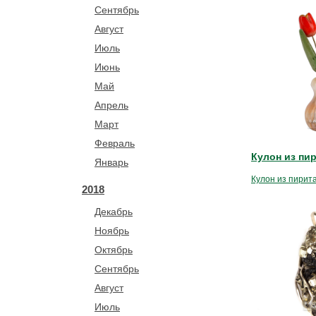
Сентябрь
Август
Июль
Июнь
Май
Апрель
Март
Февраль
Кулон из пи
Январь
Кулон из пирит
2018
Декабрь
Ноябрь
Октябрь
Сентябрь
Август
Июль