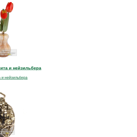
рита и нейзильбера
а и нейзильбера