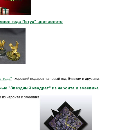
мвол года-Петух" цвет золото
л года"
- хороший подарок на новый год, близким и друзьям.
ные "Звездный квадрат" из чароита и змеевика
 из чароита и змеевика