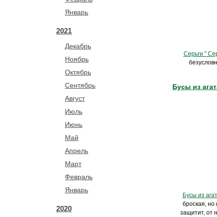
Январь
2021
Декабрь
Серьги " Се
Ноябрь
безусловн
Октябрь
Сентябрь
Бусы из агат
Август
Июль
Июнь
Май
Апрель
Март
Февраль
Январь
Бусы из ага
броская, но
2020
защитит, от 