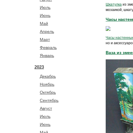
Шкатулка
из зме
Июль
мозаикой, шкат
Июнь
Часы настен
Май
Апрель
Часы настенны
Март
но и аксессуар
Февраль
Ваза из змее
Январь
2023
Декабрь
Ноябрь
Октябрь
Сентябрь
Август
Июль
Июнь
Май