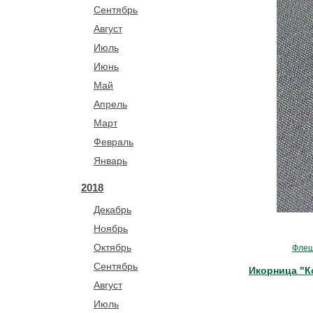
Сентябрь
Август
Июль
Июнь
Май
Апрель
Март
Февраль
Январь
2018
Декабрь
Ноябрь
Октябрь
Флеш
Сентябрь
Икорница "К
Август
Июль