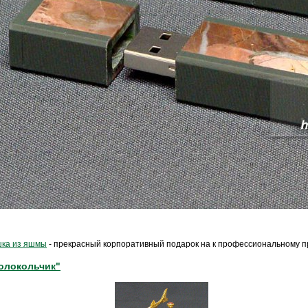
ка из яшмы
- прекрасный корпоративный подарок на к профессиональному п
олокольчик"