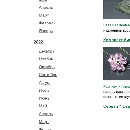
Апрель
Март
Февраль
Ваза из змееви
Январь
и каменной крош
Комплект би
2022
Декабрь
Ноябрь
Октябрь
Сентябрь
Август
Комплект- тра
Июль
наряду настроен
показать ее вку
Июнь
Май
Серьги " Сер
Апрель
Март
Февраль