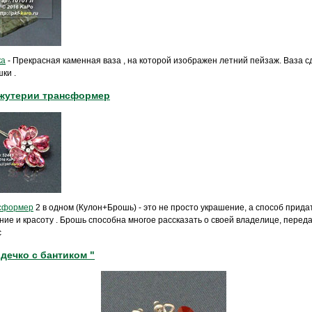
ка
- Прекрасная каменная ваза , на которой изображен летний пейзаж. Ваза с
ки .
жутерии трансформер
нсформер
2 в одном (Кулон+Брошь) - это не просто украшение, а способ прид
ие и красоту . Брошь способна многое рассказать о своей владелице, переда
с
дечко с бантиком "