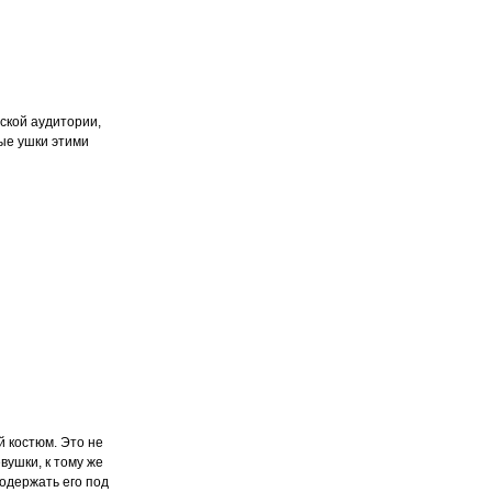
ской аудитории,
ные ушки этими
 костюм. Это не
вушки, к тому же
подержать его под