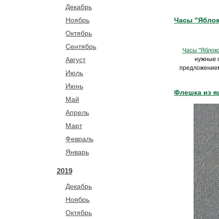
Декабрь
Часы "Яблок
Ноябрь
Октябрь
Сентябрь
Часы "Яблоко
нужные с
Август
предложением 
Июль
Июнь
Флешка из 
Май
Апрель
Март
Февраль
Январь
2019
Декабрь
Ноябрь
Октябрь