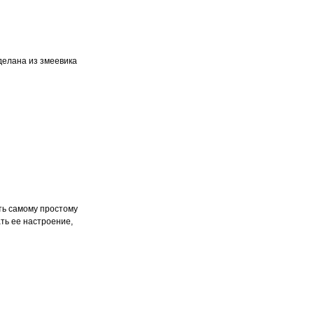
делана из змеевика
ать самому простому
ть ее настроение,