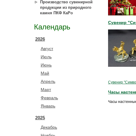
Производство сувенирной
продукции из природного
камня ПКФ КаРо
Сувенир "Си
Календарь
2026
Август
Июль
Июнь
Май
Апрель
Сувенир "Симво
Март
Часы настен
Февраль
Часы настенные
Январь
2025
Декабрь
Ноябрь