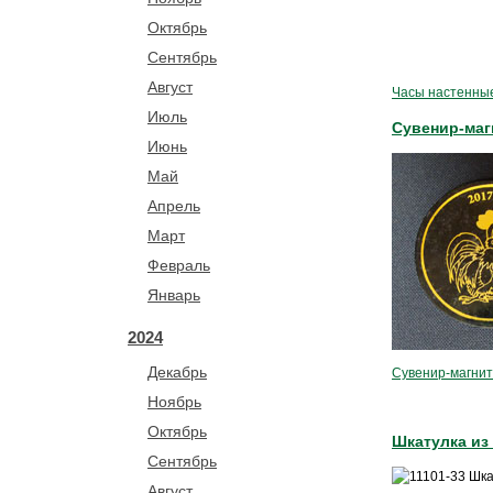
Октябрь
Сентябрь
Август
Часы настенны
Июль
Сувенир-маг
Июнь
Май
Апрель
Март
Февраль
Январь
2024
Декабрь
Сувенир-магнит
Ноябрь
Октябрь
Шкатулка из
Сентябрь
Август