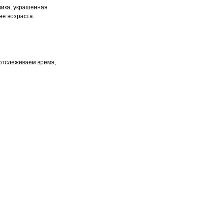
вика, украшенная
ее возраста.
отслеживаем время,